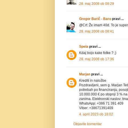
28. maj 2008 ob 08:29
Gregor Barič - Baro
pravi ...
@Crt: Že imam 40d. To je super s
28. maj 2008 ob 08:41
Spela
pravi ...
Kdaj bojo kake fotke ? ;)
28. maj 2008 ob 17:36
Marjan
pravi ...
Krediti in naložbe
Pozdravljeni, sem g. Marjan Tet
potrebah po financiranju, posoj
10.000.000 € po stopnji 3 % na 
zanima. Elektronski naslov: t
WhatsApp: +386 71 391 409
Viber: +38671391409
4. april 2023 ob 18:02
Objavite komentar