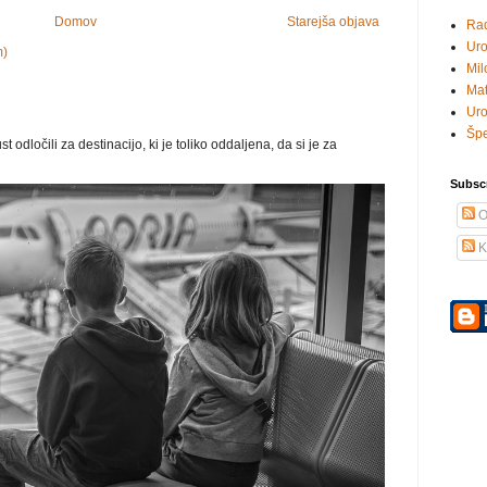
Domov
Starejša objava
Rad
Uro
m)
Mil
Mat
Uro
Šp
 odločili za destinacijo, ki je toliko oddaljena, da si je za
Subsc
O
K