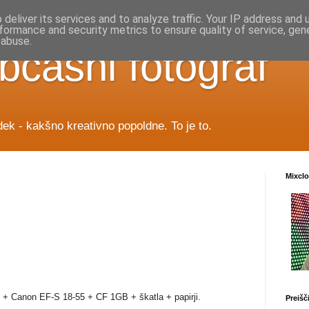
deliver its services and to analyze traffic. Your IP address and
formance and security metrics to ensure quality of service, ge
 abuse.
bčasni fotograf
ek - kakšno kreativno popoldne. To je to.
Mixcl
 + Canon EF-S 18-55 + CF 1GB + škatla + papirji.
Preišč