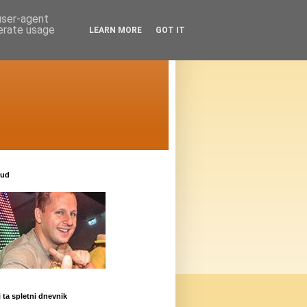
 user-agent
nerate usage
LEARN MORE
GOT IT
oud
i ta spletni dnevnik