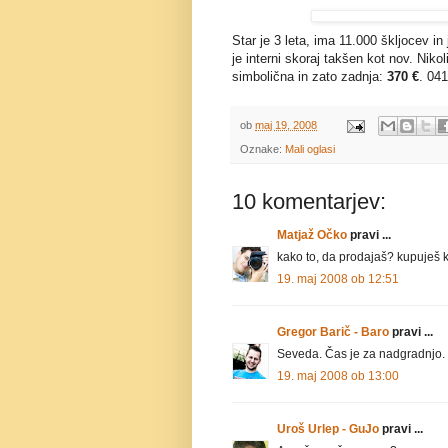
Star je 3 leta, ima 11.000 škljocev in
je interni skoraj takšen kot nov. Niko
simbolična in zato zadnja:
370 €
. 04
ob
maj 19, 2008
Oznake:
Mali oglasi
10 komentarjev:
Matjaž Očko
pravi ...
kako to, da prodajaš? kupuješ k
19. maj 2008 ob 12:51
Gregor Barič - Baro
pravi ...
Seveda. Čas je za nadgradnjo. 
19. maj 2008 ob 13:00
Uroš Urlep - GuJo
pravi ...