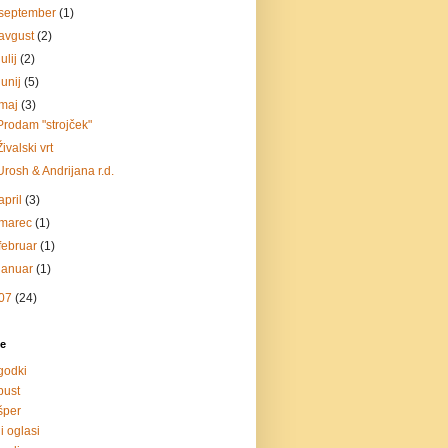
september
(1)
avgust
(2)
julij
(2)
junij
(5)
maj
(3)
Prodam "strojček"
Živalski vrt
Urosh & Andrijana r.d.
april
(3)
marec
(1)
februar
(1)
januar
(1)
07
(24)
e
godki
pust
šper
i oglasi