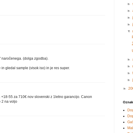
►
►
►
►
▼
" naročenega. (dolga zgodba).
►
►
in gledal sample (visok iso) in je res super.
►
►
►
20
 +18-55 za 710€ nov slovenski z 1letno garancijo. Canon
 2 na voljo
Oznak
Do
Do
Ga
Mal