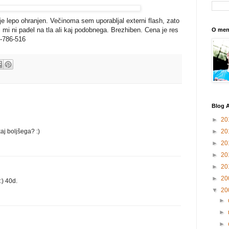
 je lepo ohranjen. Večinoma sem uporabljal externi flash, zato
li mi ni padel na tla ali kaj podobnega. Brezhiben. Cena je res
O men
1-786-516
Blog A
►
20
►
20
aj boljšega? :)
►
20
►
20
►
20
►
20
:) 40d.
▼
20
►
►
►