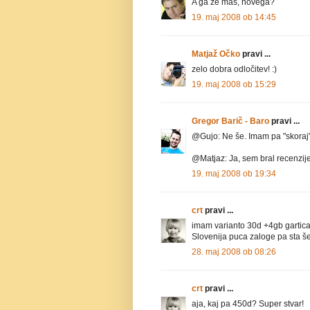
A ga že maš, novega?
19. maj 2008 ob 14:45
Matjaž Očko
pravi ...
zelo dobra odločitev! :)
19. maj 2008 ob 15:29
Gregor Barič - Baro
pravi ...
@Gujo: Ne še. Imam pa "skoraj
@Matjaz: Ja, sem bral recenzije 
19. maj 2008 ob 19:34
crt
pravi ...
imam varianto 30d +4gb gartica
Slovenija puca zaloge pa sta še
28. maj 2008 ob 08:26
crt
pravi ...
aja, kaj pa 450d? Super stvar!