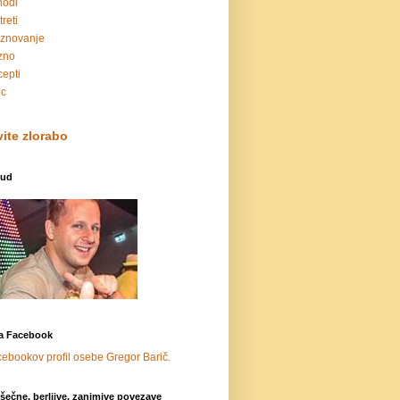
hodi
treti
znovanje
zno
epti
ec
vite zlorabo
oud
a Facebook
šečne, berljive, zanimive povezave