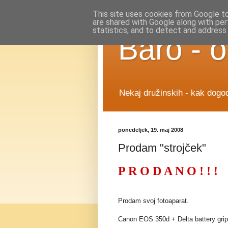
This site uses cookies from Google to 
are shared with Google along with per
statistics, and to detect and address
Baro - o
Nekaj družinskih - kak dogod
ponedeljek, 19. maj 2008
Prodam "strojček"
P R O D A N O ! ! !
Prodam svoj fotoaparat.
Canon EOS 350d + Delta battery grip