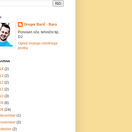
i
Gregor Barič - Baro
Ponosen oče, tehnični tip,
DJ.
Ogled mojega celotnega
profila
rchive
14
(2)
13
(2)
12
(2)
11
(2)
10
(3)
09
(6)
08
(24)
december
(1)
november
(2)
oktober
(2)