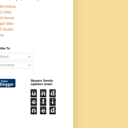
io Antena
š Urlep
oš Horvat
jaž Očko
š Gruber
ela
ribe To
bjave
omentarji
Skupno število
ogledov strani
u
n
d
e
f
i
n
e
d