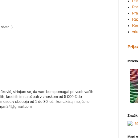
Po
Por
Pra
Ra
Rec
tvar. ;)
vrt
Prija
Mixcl
ičkovič, strinjam se, da vam bom pomagal pri vseh vaših
ilih, kreditih in naložbah z zneskom od 5.000 € do
mesec v obdobju od 1 do 30 let. . kontaktiraj me, če te
marjan24@gmail.com
Značk
Meni v