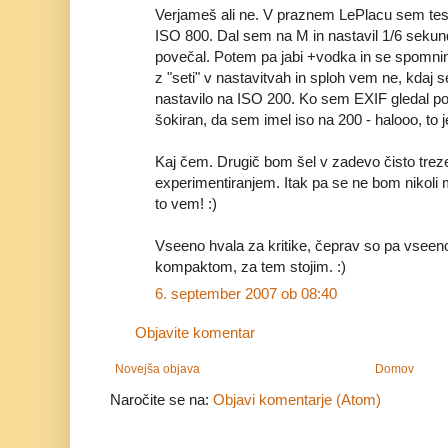
Verjameš ali ne. V praznem LePlacu sem testir
ISO 800. Dal sem na M in nastavil 1/6 sekun
povečal. Potem pa jabi +vodka in se spomni
z "seti" v nastavitvah in sploh vem ne, kdaj 
nastavilo na ISO 200. Ko sem EXIF gledal po
šokiran, da sem imel iso na 200 - halooo, to j
Kaj čem. Drugič bom šel v zadevo čisto treze
experimentiranjem. Itak pa se ne bom nikoli m
to vem! :)
Vseeno hvala za kritike, čeprav so pa vseen
kompaktom, za tem stojim. :)
6. september 2007 ob 08:40
Objavite komentar
Novejša objava
Domov
Naročite se na:
Objavi komentarje (Atom)