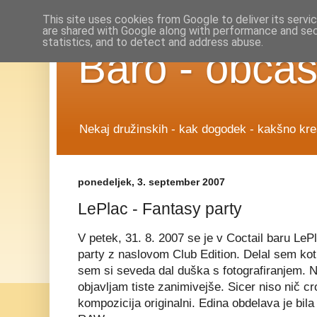
This site uses cookies from Google to deliver its servi
are shared with Google along with performance and secu
statistics, and to detect and address abuse.
Baro - občas
Nekaj družinskih - kak dogodek - kakšno krea
ponedeljek, 3. september 2007
LePlac - Fantasy party
V petek, 31. 8. 2007 se je v Coctail baru Le
party z naslovom Club Edition. Delal sem ko
sem si seveda dal duška s fotografiranjem. Na
objavljam tiste zanimivejše. Sicer niso nič cr
kompozicija originalni. Edina obdelava je bila