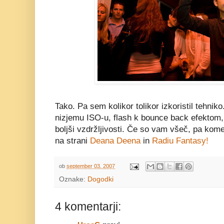
Tako. Pa sem kolikor tolikor izkoristil tehnik
nizjemu ISO-u, flash k bounce back efektom, 
boljši vzdržljivosti. Če so vam všeč, pa komen
na strani
Deana Deena
in
Radiu Fantasy!
ob
september 03, 2007
Oznake:
Dogodki
4 komentarji: