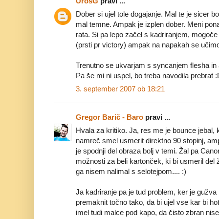
UrosG
pravi ...
Dober si ujel tole dogajanje. Mal te je sicer b
mal temne. Ampak je izplen dober. Meni pon
rata. Si pa lepo začel s kadriranjem, mogoče
(prsti pr victory) ampak na napakah se učim
Trenutno se ukvarjam s syncanjem flesha in 
Pa še mi ni uspel, bo treba navodila prebrat 
3. september 2007 ob 18:21
Gregor Barič - Baro
pravi ...
Hvala za kritiko. Ja, res me je bounce jebal, 
namreč smel usmerit direktno 90 stopinj, am
je spodnji del obraza bolj v temi. Žal pa Can
možnosti za beli kartonček, ki bi usmeril del 
ga nisem nalimal s selotejpom.... :)
Ja kadriranje pa je tud problem, ker je gužv
premaknit točno tako, da bi ujel vse kar bi h
imel tudi malce pod kapo, da čisto zbran nisem