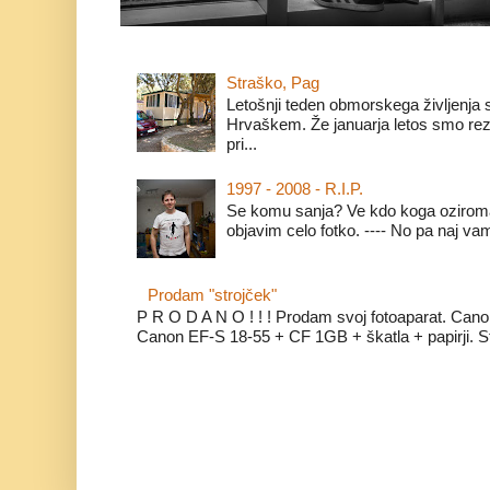
Straško, Pag
Letošnji teden obmorskega življenja 
Hrvaškem. Že januarja letos smo rezer
pri...
1997 - 2008 - R.I.P.
Se komu sanja? Ve kdo koga ozirom
objavim celo fotko. ---- No pa naj vam
Prodam "strojček"
P R O D A N O ! ! ! Prodam svoj fotoaparat. Cano
Canon EF-S 18-55 + CF 1GB + škatla + papirji. Star