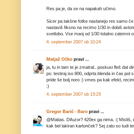
Res pa je, da se na napakah učimo.
Sicer pa takšne fotke nastanejo res samo če 
nastaviš fiksno na recimo 1/30 in dobiš avt
svetlobo. Vse manj od 1/30 totalno zatemni oz
4. september 2007 ob 10:24
Matjaž Očko
pravi ...
ja, tu in tam te je zmatral.. poskusi fleš dat di
ps: testiraj iso 800, odprta blenda in čas pol
pride še bolj noro :) vmes pa kak efekt, recim
:)
4. september 2007 ob 19:29
Gregor Barič - Baro
pravi ...
@Matias. Difuzor? 420ex ga nima. :( Misliš, 
kak bel lakiran kartonček? Sej zato so tudi t