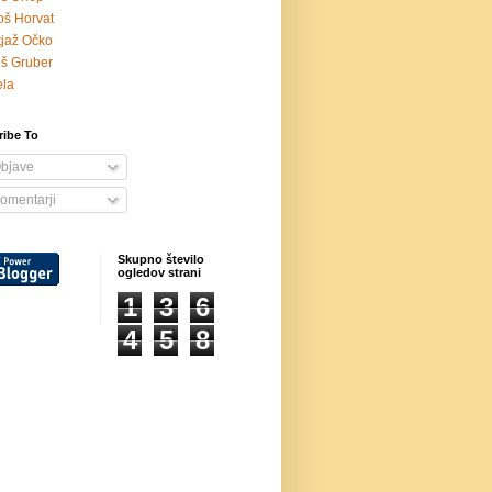
oš Horvat
jaž Očko
š Gruber
ela
ribe To
bjave
omentarji
Skupno število
ogledov strani
1
3
6
4
5
8