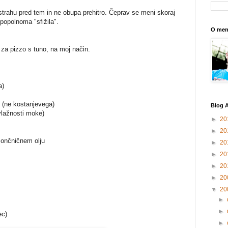
strahu pred tem in ne obupa prehitro. Čeprav se meni skoraj
 popolnoma "sfižila".
O men
za pizzo s tuno, na moj način.
a)
u (ne kostanjevega)
Blog A
vlažnosti moke)
►
20
►
20
 sončničnem olju
►
20
►
20
►
20
►
20
▼
20
►
►
ec)
►