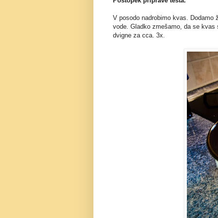
Postopek priprave testa.
V posodo nadrobimo kvas. Dodamo žli
vode. Gladko zmešamo, da se kvas st
dvigne za cca. 3x.