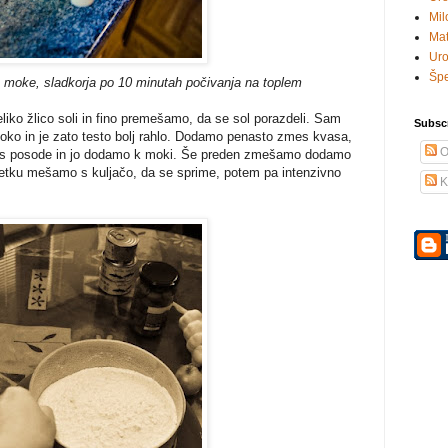
Mil
Mat
Uro
Šp
moke, sladkorja po 10 minutah počivanja na toplem
o žlico soli in fino premešamo, da se sol porazdeli. Sam
Subsc
ko in je zato testo bolj rahlo. Dodamo penasto zmes kvasa,
O
o s posode in jo dodamo k moki. Še preden zmešamo dodamo
ačetku mešamo s kuljačo, da se sprime, potem pa intenzivno
K