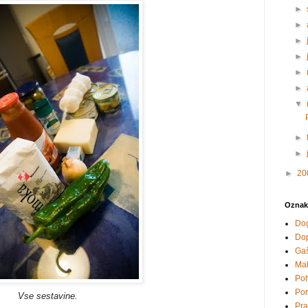
►
►
►
►
►
►
▼
►
►
►
20
Oznak
Do
Do
Ga
Mal
Po
Por
Vse sestavine.
Pra