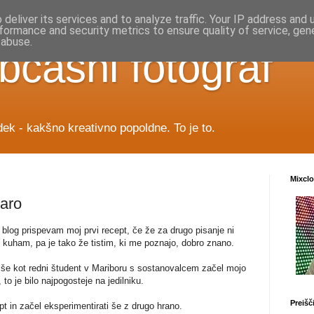
deliver its services and to analyze traffic. Your IP address and
formance and security metrics to ensure quality of service, ge
 abuse.
bčasni fotograf
ek - kakšno kreativno popoldne. To je to.
Mixcl
Baro
 blog prispevam moj prvi recept, če že za drugo pisanje ni
d kuham, pa je tako že tistim, ki me poznajo, dobro znano.
 še kot redni študent v Mariboru s sostanovalcem začel mojo
 to je bilo najpogosteje na jedilniku.
Preišč
t in začel eksperimentirati še z drugo hrano.