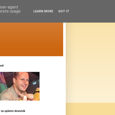
 user-agent
nerate usage
LEARN MORE
GOT IT
oud
i ta spletni dnevnik