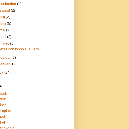
september
(1)
avgust
(2)
julij
(2)
junij
(5)
maj
(3)
april
(3)
marec
(1)
Pizza con tonno alla Baro
februar
(1)
januar
(1)
07
(24)
e
godki
pust
šper
i oglasi
hodi
treti
znovanje