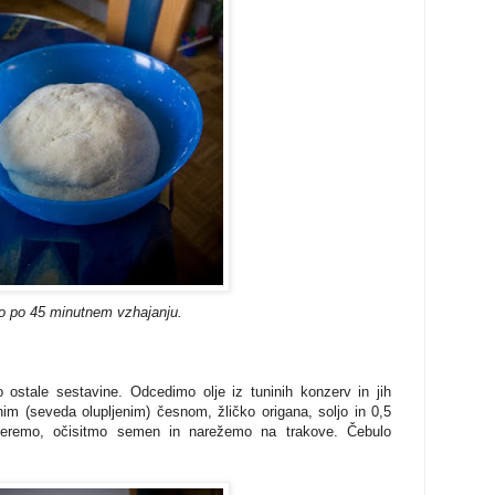
o po 45 minutnem vzhajanju.
 ostale sestavine. Odcedimo olje iz tuninih konzerv in jih
m (seveda olupljenim) česnom, žličko origana, soljo in 0,5
 operemo, očisitmo semen in narežemo na trakove. Čebulo