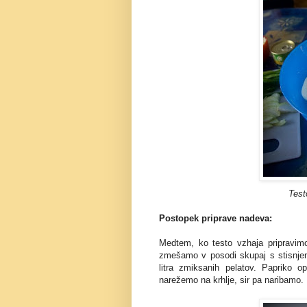
Test
Postopek priprave nadeva:
Medtem, ko testo vzhaja pripravimo
zmešamo v posodi skupaj s stisnjeni
litra zmiksanih pelatov. Papriko
narežemo na krhlje, sir pa naribamo.