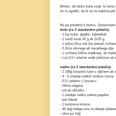
Mislim, da lahko kuha vsak, ki nima 
še ni zgodilo, da bi se mi kakšna jed
No pa preidimo k bistvu. Sestavinam 
testo (za 3 standardne pekače):
- 1 kg moke, gladke, katerekoli
- 1 sveži kvas 42 g ali 2x25 g
- 1 jušna žlica soli (ne preveč zvrhan
- 3 žlice olivnega ali navadnega olja
- 1 zvrhana žlička sladkorja, ali med
- cca 0,5 l mlačne vode (odvisno od 
nadev (za 2 standardna pekača):
- 2 180g konzervi tune v oljčnem ali
- 4 - 5 srednje velikih strokov česna
- 0,5 l pelatov v kozarcu
- žlička origana
- sol po občutku
- 1 srednje velika zelena paprika
- pol čebule
- 1 konzerva koruze
- 40 dag trdega sira za ribanje (edam
- olive po želji