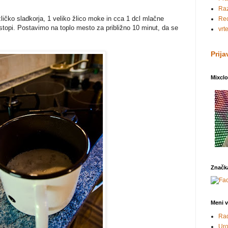
Ra
čko sladkorja, 1 veliko žlico moke in cca 1 dcl mlačne
Rec
opi. Postavimo na toplo mesto za približno 10 minut, da se
vrt
Prija
Mixcl
Značk
Meni v
Rad
Uro