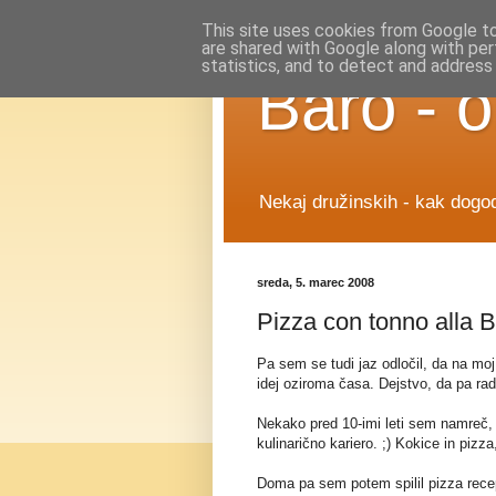
This site uses cookies from Google to 
are shared with Google along with per
statistics, and to detect and address
Baro - o
Nekaj družinskih - kak dogod
sreda, 5. marec 2008
Pizza con tonno alla 
Pa sem se tudi jaz odločil, da na moj
idej oziroma časa. Dejstvo, da pa ra
Nekako pred 10-imi leti sem namreč,
kulinarično kariero. ;) Kokice in pizza,
Doma pa sem potem spilil pizza recep