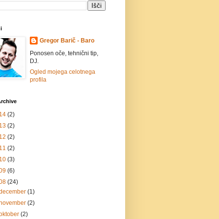
i
Gregor Barič - Baro
Ponosen oče, tehnični tip,
DJ.
Ogled mojega celotnega
profila
rchive
14
(2)
13
(2)
12
(2)
11
(2)
10
(3)
09
(6)
08
(24)
december
(1)
november
(2)
oktober
(2)