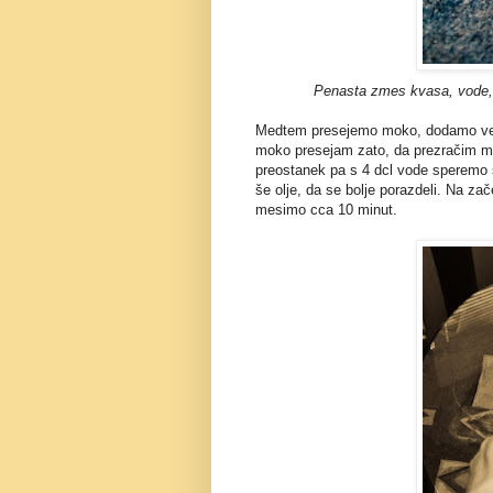
Penasta zmes kvasa, vode, 
Medtem presejemo moko, dodamo velik
moko presejam zato, da prezračim mo
preostanek pa s 4 dcl vode sperem
še olje, da se bolje porazdeli. Na z
mesimo cca 10 minut.